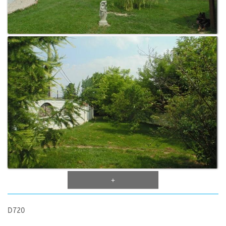
+
D720