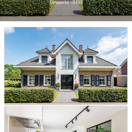
Dinxperlo -D795