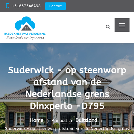
+31637546438
Contact
Suderwick - op steenworp
afstand van de
Nederlandse grens
Dinxperlo -D795
Home
Duitsland
Aanbod
Suderwick - op steenworp afstand van de Nederlandse grens