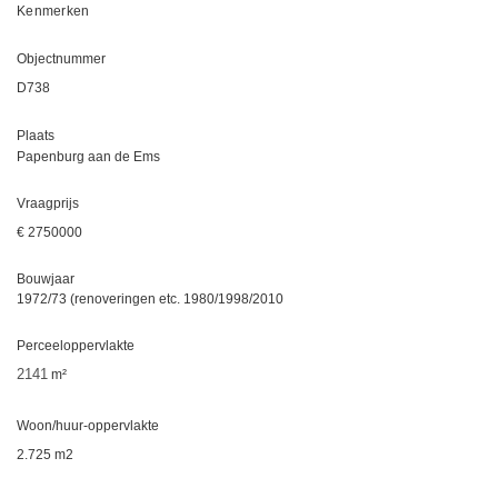
Kenmerken
Objectnummer
D738
Plaats
​Papenburg aan de Ems
Vraagprijs
€ 2750000
Bouwjaar
​1972/73 (renoveringen etc. 1980/1998/2010
Perceeloppervlakte
2141
m²
Woon/huur-oppervlakte
2.725 m2