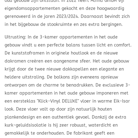
oud gebouw zijn ontstaan. In 2022 heeft Alfina GmbH vijf
eigendomsappartementen gekocht en deze hoogwaardig
gerenoveerd in de jaren 2023/2024. Daarnaast bevindt zich
in het bijgebouw de stookruimte en zes extra bergingen.
Uitrusting: In de 3-kamer appartementen in het oude
gebouw vindt u een perfecte balans tussen licht en comfort.
De kunststoframen in originele houtlook en de nieuwe
dakramen creëren een aangename sfeer. Het oude gebouw
krijgt door de twee nieuwe dakkapellen een elegante en
heldere uitstraling. De balkons zijn eveneens opnieuw
ontworpen om de charme te benadrukken. De exclusieve 3-
kamer appartementen in het oude gebouw imponeren met
een eersteklas "Klick-Vinyl DELUXE" vloer in warme Eik-Isar
look. Deze vloer valt op door zijn natuurlijk houten
plankendesign en een authentiek gevoel. Dankzij de extra
kurk-geluidsisolatie is hij zeer robuust, waterdicht en
gemakkelijk te onderhouden. De fabrikant geeft een