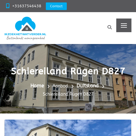
+31637546438
Contact
Schiereiland Rügen D827
Home
Duitsland
Aanbod
Schiereiland Rügen D827