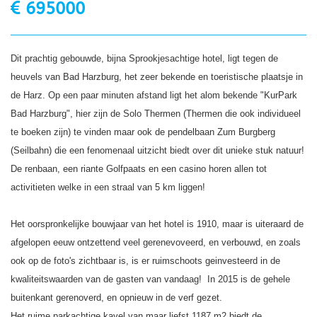
695000
Dit prachtig gebouwde, bijna Sprookjesachtige hotel, ligt tegen de
heuvels van Bad Harzburg, het zeer bekende en toeristische plaatsje in
de Harz. Op een paar minuten afstand ligt het alom bekende "KurPark
Bad Harzburg", hier zijn de Solo Thermen (Thermen die ook individueel
te boeken zijn) te vinden maar ook de pendelbaan Zum Burgberg
(Seilbahn) die een fenomenaal uitzicht biedt over dit unieke stuk natuur!
De renbaan, een riante Golfpaats en een casino horen allen tot
activitieten welke in een straal van 5 km liggen!
Het oorspronkelijke bouwjaar van het hotel is 1910, maar is uiteraard de
afgelopen eeuw ontzettend veel gerenevoveerd, en verbouwd, en zoals
ook op de foto's zichtbaar is, is er ruimschoots geinvesteerd in de
kwaliteitswaarden van de gasten van vandaag! In 2015 is de gehele
buitenkant gerenoverd, en opnieuw in de verf gezet.
Het ruime parkachtige kavel van maar liefst 1187 m2 biedt de