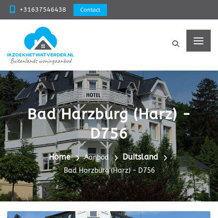
+31637546438
Contact
Bad Harzburg (Harz) -
D756
Home
Duitsland
Aanbod
Bad Harzburg (Harz) - D756