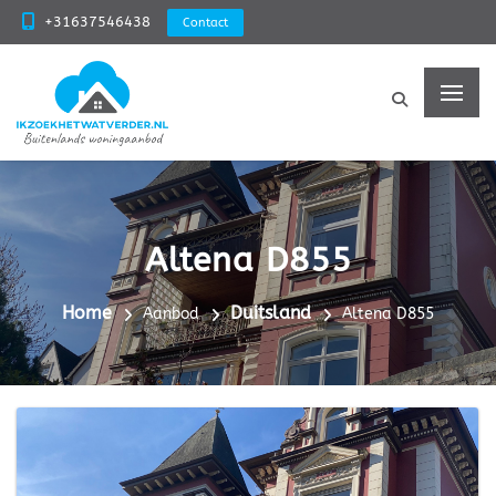
+31637546438
Contact
Altena D855
Home
Duitsland
Aanbod
Altena D855