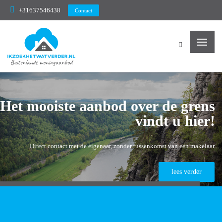
Ikzoekhetwatverder.nl
+31637546438
Contact
Het mooiste aanbod over de grens
vindt u hier!
Direct contact met de eigenaar, zonder tussenkomst van een makelaar
lees verder